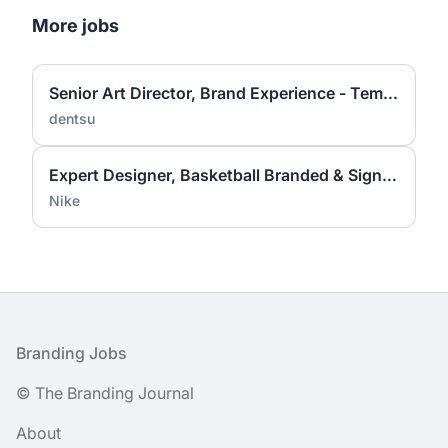
More jobs
Senior Art Director, Brand Experience - Temporary
dentsu
Expert Designer, Basketball Branded & Signature Apparel Graphic Design
Nike
Footer
Branding Jobs
© The Branding Journal
About